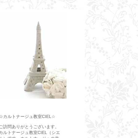
☆カルトナージュ教室CIEL☆
ご訪問ありがとうございます。
カルトナージュ教室CIEL（シエ