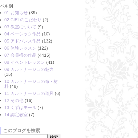
ベル別
01 お知らせ
(39)
02 CIELのこだわり
(2)
03 教室について
(9)
04 ベーシック作品
(10)
05 アドバンス作品
(132)
06 体験レッスン
(122)
07 会員様の作品
(4415)
08 イベントレッスン
(41)
09 カルトナージュの魅力
(15)
10 カルトナージュの布・材
料
(48)
11 カルトナージュの道具
(6)
12 その他
(16)
13 くずはモール
(7)
14 認定教室
(7)
このブログを検索