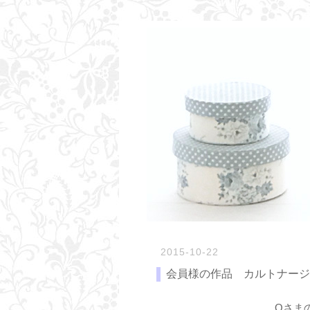
2015-10-22
会員様の作品 カルトナージ
Oさま