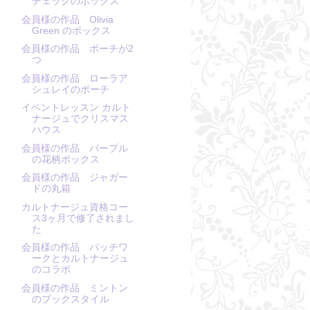
チェックのボックス
会員様の作品 Olivia
Green のボックス
会員様の作品 ポーチが2
つ
会員様の作品 ローラア
シュレイのポーチ
イベントレッスン カルト
ナージュでクリスマス
ハウス
会員様の作品 パープル
の花柄ボックス
会員様の作品 ジャガー
ドの丸箱
カルトナージュ資格コー
ス3ヶ月で修了されまし
た
会員様の作品 パッチワ
ークとカルトナージュ
のコラボ
会員様の作品 ミントン
のブックスタイル