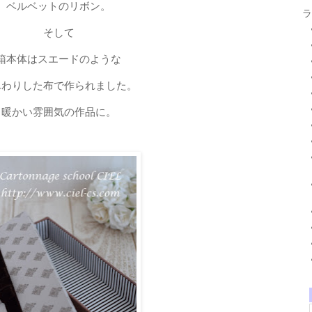
ベルベットのリボン。
ラ
そして
箱本体はスエードのような
んわりした布で作られました。
暖かい雰囲気の作品に。