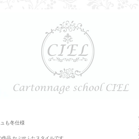
ュも冬仕様
の作品 かぶせふたスタイルです。