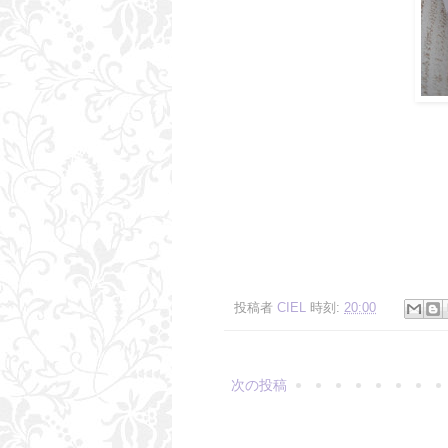
投稿者
CIEL
時刻:
20:00
次の投稿