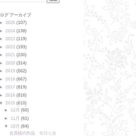
ログ アーカイブ
►
2025
(107)
►
2024
(138)
►
2023
(119)
►
2022
(193)
►
2021
(230)
►
2020
(314)
►
2019
(562)
►
2018
(667)
►
2017
(819)
►
2016
(816)
▼
2015
(610)
►
12月
(60)
►
11月
(61)
▼
10月
(64)
会員様の作品 モロッカ